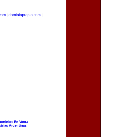
com
|
dominiopropio.com
|
ominios En Venta
strias Argentinas