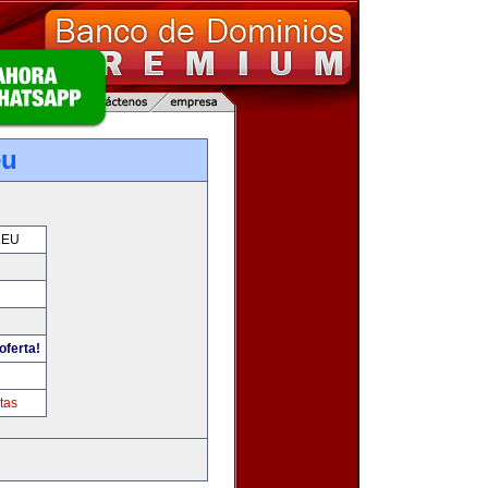
eu
.EU
oferta!
tas