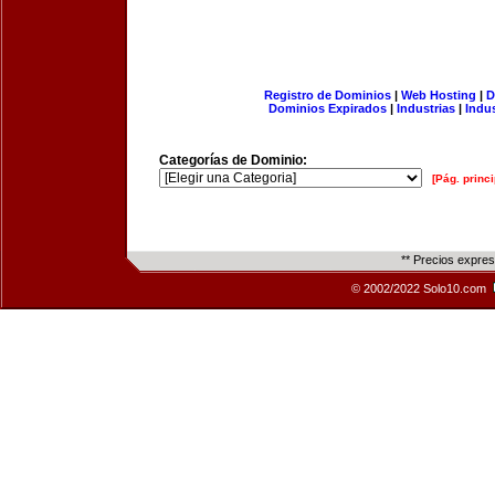
Registro de Dominios
|
Web Hosting
|
D
Dominios Expirados
|
Industrias
|
Indu
Categorías de Dominio:
[Pág. princi
** Precios expre
© 2002/2022 Solo10.com