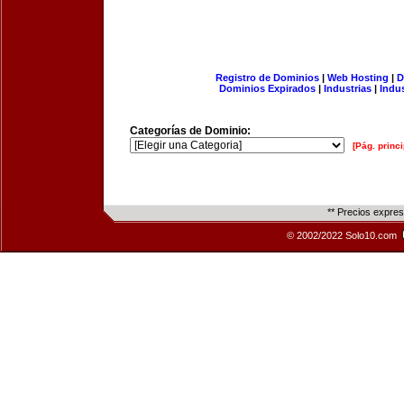
Registro de Dominios
|
Web Hosting
|
D
Dominios Expirados
|
Industrias
|
Indu
Categorías de Dominio:
[Pág. princi
** Precios expre
© 2002/2022 Solo10.com