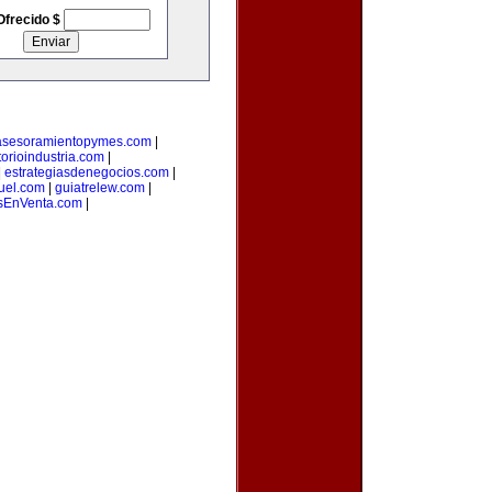
Ofrecido $
asesoramientopymes.com
|
torioindustria.com
|
|
estrategiasdenegocios.com
|
uel.com
|
guiatrelew.com
|
EnVenta.com
|