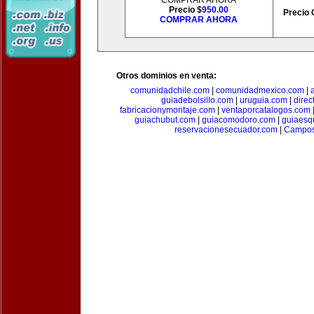
COMPRAR AHORA
Precio $
950.00
Precio 
COMPRAR AHORA
Otros dominios en venta:
comunidadchile.com
|
comunidadmexico.com
|
guiadebolsillo.com
|
uruguia.com
|
direc
fabricacionymontaje.com
|
ventaporcatalogos.com
guiachubut.com
|
guiacomodoro.com
|
guiaesq
reservacionesecuador.com
|
Campos