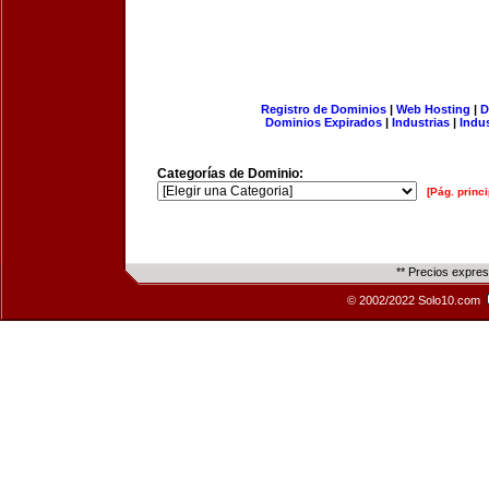
Registro de Dominios
|
Web Hosting
|
D
Dominios Expirados
|
Industrias
|
Indu
Categorías de Dominio:
[Pág. princi
** Precios expre
© 2002/2022 Solo10.com