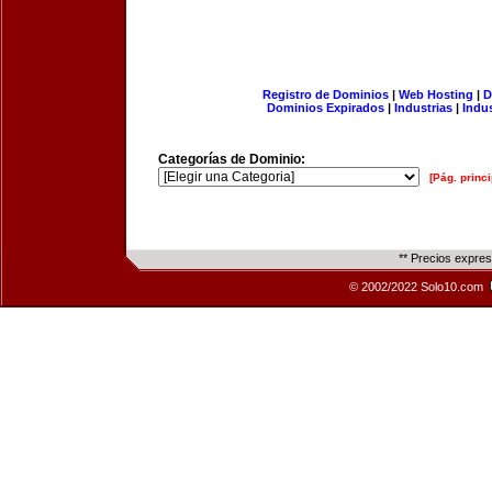
Registro de Dominios
|
Web Hosting
|
D
Dominios Expirados
|
Industrias
|
Indu
Categorías de Dominio:
[Pág. princi
** Precios expre
© 2002/2022 Solo10.com