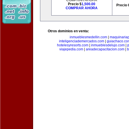
COMPRAR AHORA
Precio $
1,500.00
Precio 
COMPRAR AHORA
Otros dominios en venta:
inmueblesmedellin.com
|
maquinariap
inteligenciademercados.com
|
guiachaco.co
hotelesyresorts.com
|
inmueblesdelujo.com
|
p
viajepedia.com
|
areadecapacitacion.com
|
b