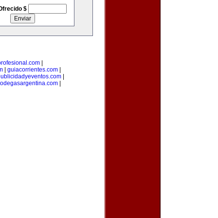
Ofrecido $
rofesional.com
|
m
|
guiacorrientes.com
|
ublicidadyeventos.com
|
odegasargentina.com
|