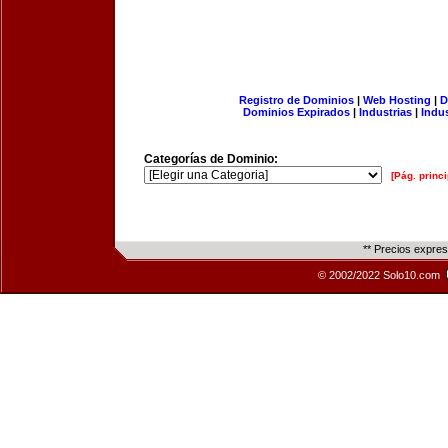
Registro de Dominios
|
Web Hosting
|
D
Dominios Expirados
|
Industrias
|
Indu
Categorías de Dominio:
[Pág. princi
** Precios expre
© 2002/2022 Solo10.com