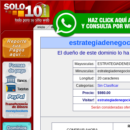
estrategiadenego
El dueño de este dominio lo ha
Mayusculas:
ESTRATEGIADENE
Minusculas:
estrategiadenegoci
Longitud:
20 caracteres
Categorias:
Sin Clasificar
Precio:
$980.00
Visitar!
estrategiadenegoc
Serán consideradas ofer
R