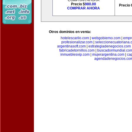
COMPRAR AHORA
Precio $
980.00
Precio 
COMPRAR AHORA
Otros dominios en venta:
hotelescarilo.com
|
webgobierno.com
|
empr
profesionalizar.com
|
seleccionecuatoriana.
argentinasoft.com
|
estrategiadenegocios.com
fabricadetornillos.com
|
buscadormundial.co
inmueblesvip.com
|
mujerargentina.com
|
ca
agendadenegocios.co