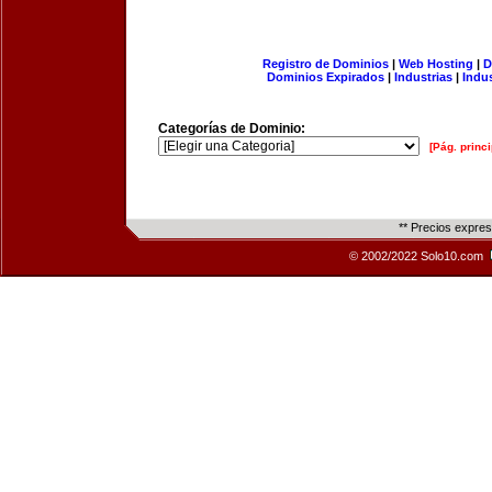
Registro de Dominios
|
Web Hosting
|
D
Dominios Expirados
|
Industrias
|
Indu
Categorías de Dominio:
[Pág. princi
** Precios expre
© 2002/2022 Solo10.com