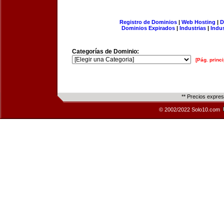
Registro de Dominios
|
Web Hosting
|
D
Dominios Expirados
|
Industrias
|
Indu
Categorías de Dominio:
[Pág. princi
** Precios expre
© 2002/2022 Solo10.com