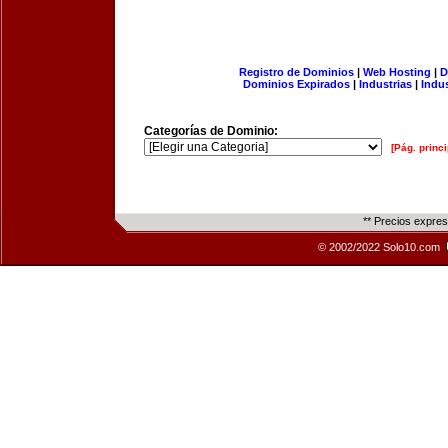
Registro de Dominios
|
Web Hosting
|
D
Dominios Expirados
|
Industrias
|
Indu
Categorías de Dominio:
[Pág. princi
** Precios expre
© 2002/2022 Solo10.com