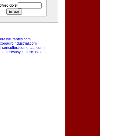
Ofrecido $
erestaurantes.com
|
xpoagroindustrial.com
|
|
consultoracomercial.com
|
|
empresasycomercios.com
|