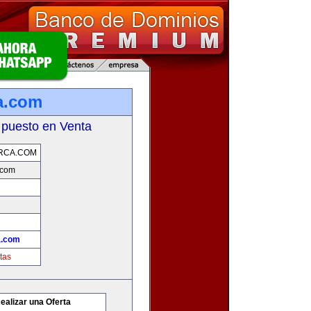
a.com
 puesto en Venta
RCA.COM
.com
a.com
tas
ealizar una Oferta