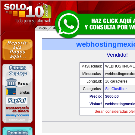
webhostingmexi
Vendido!
Mayusculas:
WEBHOSTINGME
Minusculas:
webhostingmexic
Longitud:
16 caracteres
Categorias:
Sin Clasificar
Precio:
$600.00
Visitar!
webhostingmexi
Serán consideradas ofer