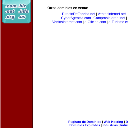
Otros dominios en venta:
DirectoDeFabrica.net
|
VentasInternet.net
CyberAgencia.com
|
ComprasInternet.net
|
VentasInternet.com
|
e-Oficina.com
|
e-Turismo.
Registro de Dominios
|
Web Hosting
|
D
Dominios Expirados
|
Industrias
|
Indu