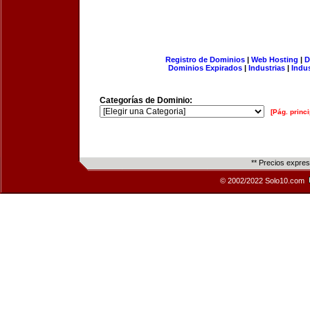
Registro de Dominios
|
Web Hosting
|
D
Dominios Expirados
|
Industrias
|
Indu
Categorías de Dominio:
[Pág. princi
** Precios expre
© 2002/2022 Solo10.com