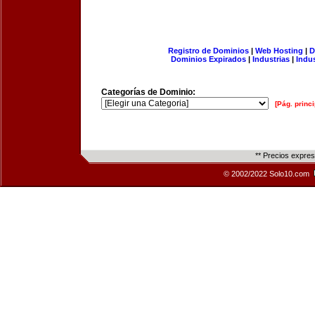
Registro de Dominios
|
Web Hosting
|
D
Dominios Expirados
|
Industrias
|
Indu
Categorías de Dominio:
[Pág. princi
** Precios expre
© 2002/2022 Solo10.com