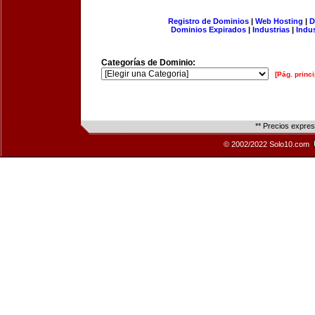
Registro de Dominios
|
Web Hosting
|
D
Dominios Expirados
|
Industrias
|
Indu
Categorías de Dominio:
[Pág. princi
** Precios expre
© 2002/2022 Solo10.com