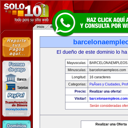
barcelonaemple
El dueño de este dominio lo ha
Mayusculas:
BARCELONAEMPLEOS
Minusculas:
barcelonaempleos.com
Longitud:
16 caracteres
Categorias:
PaÃ­ses y Ciudades
,
Pro
Precio:
Realizar una oferta!
Visitar!
barcelonaempleos.com
Serán consideradas ofer
Realizar una Oferta